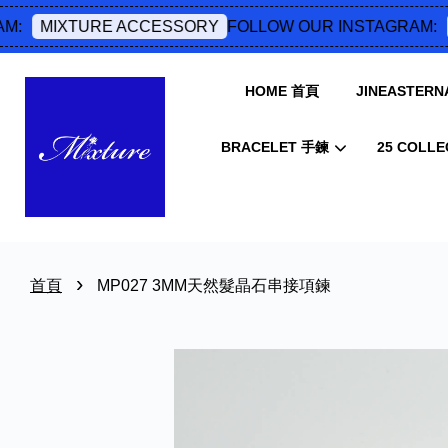
:
FOLLOW OUR INSTAGRAM:
MIXTURE ACCESSORY
M
HOME 首頁
JINEASTERNA
BRACELET 手鍊
25 COLLE
›
首頁
MP027 3MM天然髮晶石串接項鍊