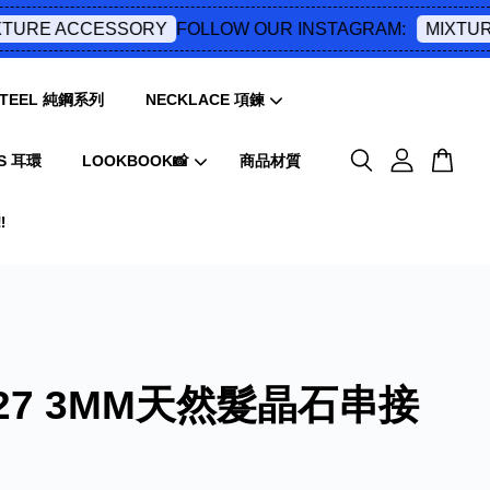
FOLLOW OUR INSTAGRAM:
URE ACCESSORY
MIXTURE
 STEEL 純鋼系列
NECKLACE 項鍊
S 耳環
LOOKBOOK📸
商品材質
️
027 3MM天然髮晶石串接