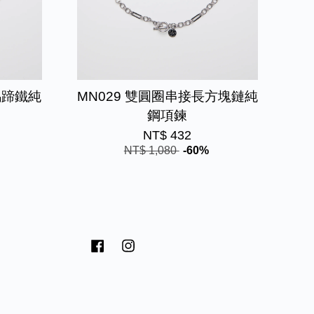
馬蹄鐵純
MN029 雙圓圈串接長方塊鏈純
鋼項鍊
NT$ 432
NT$ 1,080
-60%
Facebook
Instagram