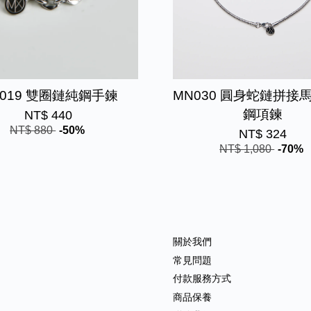
B019 雙圈鏈純鋼手鍊
MN030 圓身蛇鏈拼接
鋼項鍊
NT$ 440
NT$ 880
-50%
NT$ 324
NT$ 1,080
-70%
關於我們
常見問題
付款服務方式
商品保養