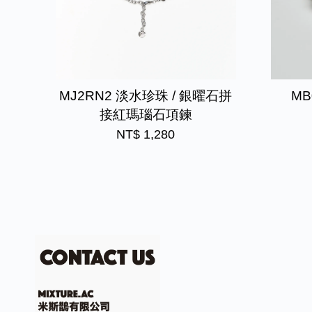
MJ2RN2 淡水珍珠 / 銀曜石拼
M
接紅瑪瑙石項鍊
NT$ 1,280