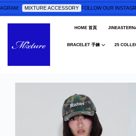
M:
FOLLOW OUR INSTAGRAM:
MIXTURE ACCESSORY
HOME 首頁
JINEASTERNA
BRACELET 手鍊
25 COLLE