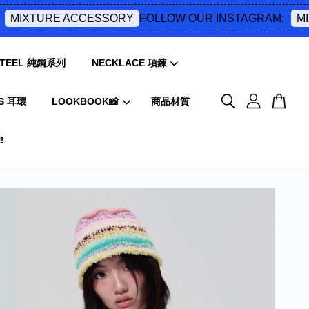
FOLLOW OUR INSTAGRAM:
XTURE ACCESSORY
MIXTUR
 STEEL 純鋼系列
NECKLACE 項鍊
S 耳環
LOOKBOOK📸
商品材質
️