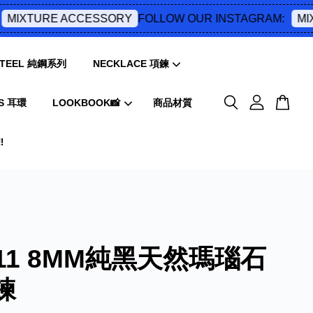
FOLLOW OUR INSTAGRAM:
MIXTURE ACCESSORY
MIX
 STEEL 純鋼系列
NECKLACE 項鍊
S 耳環
LOOKBOOK📸
商品材質
️
011 8MM純黑天然瑪瑙石
鍊