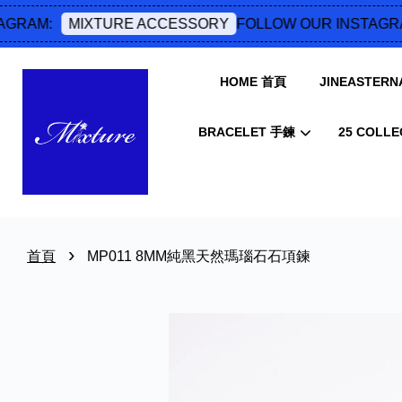
RAM:
FOLLOW OUR INSTAGRAM
MIXTURE ACCESSORY
HOME 首頁
JINEASTERNA
BRACELET 手鍊
25 COLLE
›
首頁
MP011 8MM純黑天然瑪瑙石石項鍊