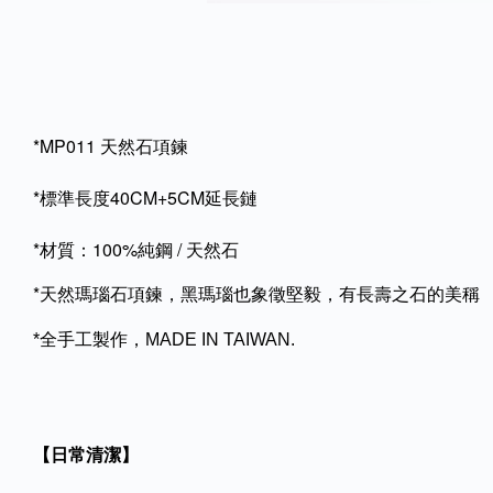
*MP011 天然石項鍊
*標準長度40CM+5CM延長鏈
*
100%
/
材質：
純鋼
天然石
*
天然瑪瑙石項鍊，
黑瑪瑙也象徵堅毅，有長壽之石的美稱
*全手工製作，MADE IN TAIWAN.
【日常清潔】