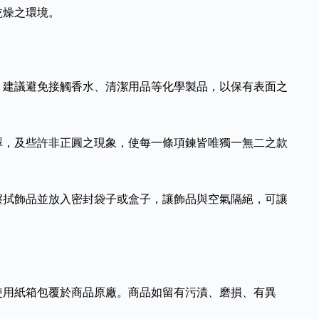
乾燥之環境。
，建議避免接觸香水、清潔用品等化學製品，以保有表面之
澤，及些許非正圓之現象，使每一條項鍊皆唯獨一無二之款
擦拭飾品並放入密封袋子或盒子，讓飾品與空氣隔絕，可讓
使用紙箱包覆於商品原廠。商品如留有污漬、磨損、有異