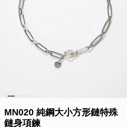
MN020 純鋼大小方形鏈特殊
鏈身項鍊