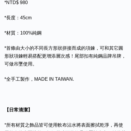
*NTD$ 980
*長度：45cm
*材質：100%純鋼
*首條由大小的不同長方形狀拼接而成的項鍊，可和其它圓
形狀項鍊輕易搭配更增添層次感！尾部扣有純鋼品牌吊牌，
可做吊墜使用。
*全手工製作，MADE IN TAIWAN.
【日常清潔】
*所有材質之飾品皆可使用軟布沾水將表面擦拭乾淨，再使