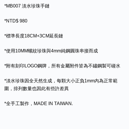
*MB007 淡水珍珠手鏈
*NTD$ 980
*標準長度18CM+3CM延長鏈
*使用10MM螺紋珍珠與4mm純鋼圓珠串接而成
*附有刻印LOGO鋼牌，所有金屬附件皆為不鏽鋼製可碰水
*淡水珍珠因全天然生成，每顆大小正負1mm內為正常範
圍，排列數量也因此有些許差異
*全手工製作，MADE IN TAIWAN.