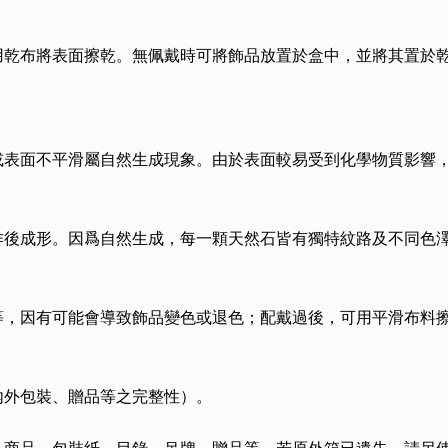
用乾布將表面擦乾。無佩戴時可將飾品放置於盒中，並將其置於
或表面不平滑屬自然生成現象。由於表面較易受到化學物質影響
作後成形。因爲自然生成，每一顆天然石皆有獨特紋路及不同色
等，因有可能會導致飾品變色或退色；配戴過後，可用平滑布料
內外包裝、贈品等之完整性）。
、商品、包裝紙，目錄、吊牌、贈品等，若原外箱已遺失，請另