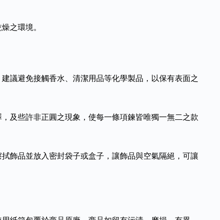
乾燥之環境。
，建議避免接觸香水、清潔用品等化學製品，以保有表面之
澤，及些許非正圓之現象，使每一條項鍊皆唯獨一無二之款
擦拭飾品並放入密封袋子或盒子，讓飾品與空氣隔絕，可讓
使用紙箱包覆於商品原廠。商品如留有污漬、磨損、有異