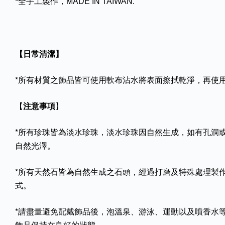
*全手工製作，MADE IN TAIWAN.
【日常清潔】
*所有材質之飾品皆可使用軟布沾水將表面擦拭乾淨，再使
【
注意事項
】
*所有珍珠皆為淡水珍珠，淡水珍珠因自然生成，如有孔洞
自然光澤。
*所有天然石皆為自然生成之石頭，經過打磨及特殊處理製
式。
*請盡量避免配戴飾品後，泡溫泉、游泳、運動以及噴香水
飾品保持在良好的狀態。