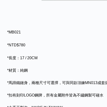
*MB021
*NTD$780
*長度：17 / 20CM
*材質：純鋼
*馬蹄鐵鏈身，兩種尺寸可選擇，可與同款項鍊MN013成套
*扣有刻印LOGO鋼牌，所有金屬附件皆為不鏽鋼製可碰水