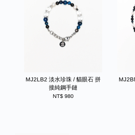
MJ2LB2 淡水珍珠 / 貓眼石 拼
MJ2
接純鋼手鏈
NT$ 980