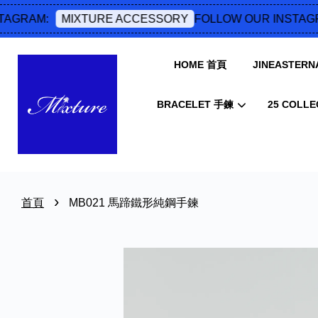
GRAM:
FOLLOW OUR INSTAGRA
MIXTURE ACCESSORY
HOME 首頁
JINEASTERNA
BRACELET 手鍊
25 COLLE
›
首頁
MB021 馬蹄鐵形純鋼手鍊