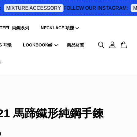
FOLLOW OUR INSTAGRAM:
MIXTURE ACCESSORY
MIX
 STEEL 純鋼系列
NECKLACE 項鍊
S 耳環
LOOKBOOK📸
商品材質
️
021 馬蹄鐵形純鋼手鍊
0