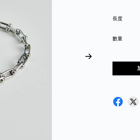
長度
數量